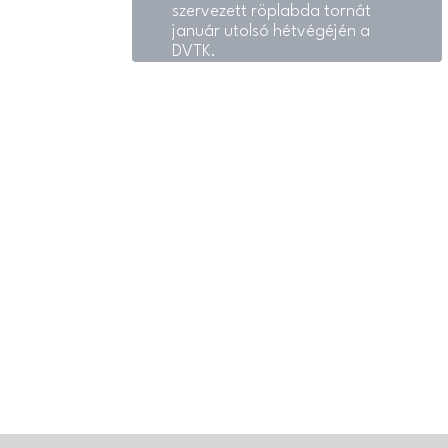
szervezett röplabda tornát
január utolsó hétvégéjén a
DVTK.