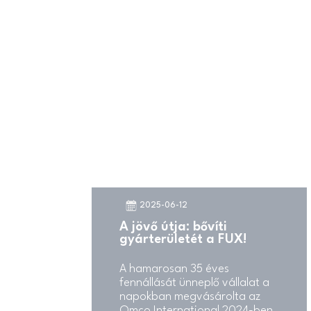
eredményeként jött létre. Az
eseményen részt vett Nagy
Márton nemzetgazdasági
miniszter is, aki így
fogalmazott: „A FUX
példaértékű középvállalat”.
2025-06-12
A jövő útja: bővíti
gyárterületét a FUX!
A hamarosan 35 éves
fennállását ünneplő vállalat a
napokban megvásárolta az
Omco International 2024-ben