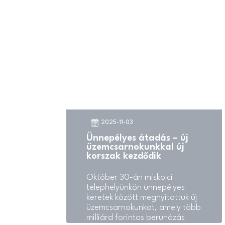
hosszú távú partnerségüket is.
2025-11-03
Ünnepélyes átadás – új
üzemcsarnokunkkal új
korszak kezdődik
Október 30-án miskolci
telephelyünkön ünnepélyes
keretek között megnyitottuk új
üzemcsarnokunkat, amely több
milliárd forintos beruházás