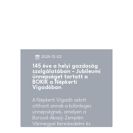
2025-12-02
145 éve a helyi gazdaság
szolgálatában – Jubileumi
ünnepséget tartott a
BOKIK a Népkerti
Vigadóban
A Népkerti Vigadó adott
otthont annak a különleges
ünnepségnek, amelyen a
Borsod-Abaúj-Zemplén
Vármegyei Kereskedelmi és
Iparkamara (BOKIK)