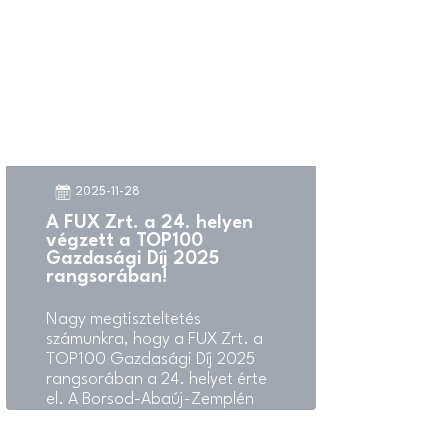
2025-11-28
A FUX Zrt. a 24. helyen
végzett a TOP100
Gazdasági Díj 2025
rangsorában!
Nagy megtiszteltetés
számunkra, hogy a FUX Zrt. a
TOP100 Gazdasági Díj 2025
rangsorában a 24. helyet érte
el. A Borsod-Abaúj-Zemplén
Vármegyei Kereskedelmi és
Iparkamara, a NAV vármegyei