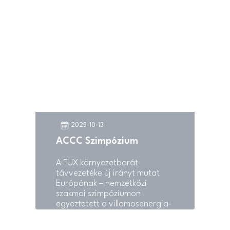
fennállásának 145.
évfordulóját méltatták. A
rendezvény célja az volt, hogy
felidézze a kamara csaknem
másfél évszázados történetét,
valamint elismerje mindazon
vállalkozók munkáját, akik
sokat tettek a vármegye
gazdaságáért.
2025-10-13
ACCC Szimpózium
A FUX környezetbarát
távvezetéke új irányt mutat
Európának – nemzetközi
szakmai szimpóziumon
egyeztetett a villamosenergia-
szektor élvonala