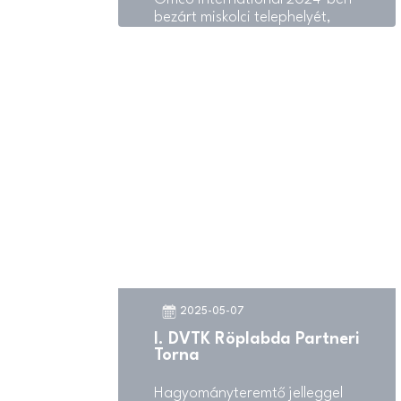
bezárt miskolci telephelyét,
Besenyői utcai gyára
szomszédságában.
2025-05-07
I. DVTK Röplabda Partneri
Torna
Hagyományteremtő jelleggel