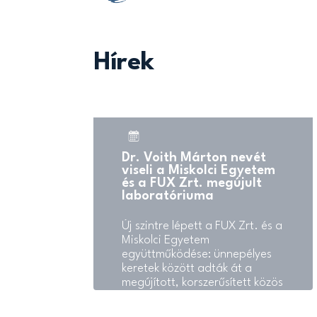
Hírek
Dr. Voith Márton nevét
viseli a Miskolci Egyetem
és a FUX Zrt. megújult
laboratóriuma
Új szintre lépett a FUX Zrt. és a
Miskolci Egyetem
együttműködése: ünnepélyes
keretek között adták át a
megújított, korszerűsített közös
anyagvizsgáló laboratóriumot,
valamint a felek megújították