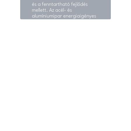
és a fenntartható fejlődés
mellett. Az acél- és
alumíniumipar energiaigényes
világában kiemelten fontos
számára, hogy minimalizálja
környezeti lábnyomát és
optimalizálja
energiafelhasználását.