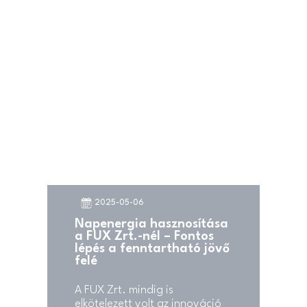
2025-05-06
Napenergia hasznosítása
a FUX Zrt.-nél – Fontos
lépés a fenntartható jövő
felé
A FUX Zrt. mindig is
elkötelezett volt az innováció