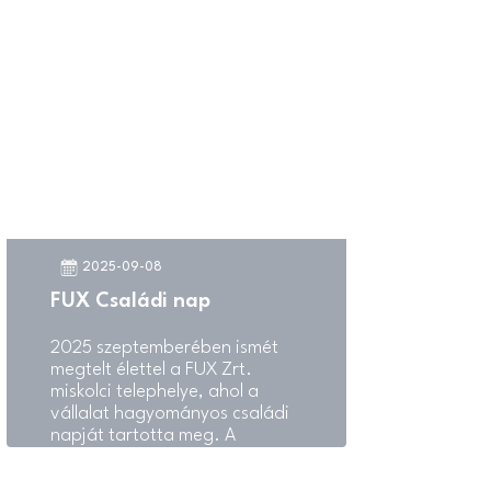
igazgatósága és az Észak-
Magyarország napilap által
immár 19. alkalommal
megrendezett esemény a régió
száz legnagyobb nettó
árbevételű vállalkozását
mutatja be, egyben átfogó
képet adva a megye
gazdasági teljesítményéről és
fejlődési irányairól.
2025-09-08
FUX Családi nap
2025 szeptemberében ismét
megtelt élettel a FUX Zrt.
miskolci telephelye, ahol a
vállalat hagyományos családi
napját tartotta meg. A
rendezvény célja idén is az
volt, hogy a dolgozók és