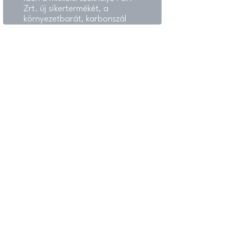
Zrt. új sikertermékét, a
környezetbarát, karbonszál
erősítésű kompozit magú,
nagyfeszültségű, úgynevezett
ACCC vezetéket.