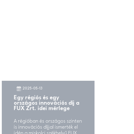
családtagjaik közösen
tölthessenek el egy vidám,
élményekkel teli napot, ahol
minden korosztály megtalálja a
számára legizgalmasabb
programokat.
2025-05-13
Egy régiós és egy
országos innovációs díj a
FUX Zrt. idei mérlege
A régióban és országos szinten
is innovációs díjjal ismerték el
idén a miskolci székhelyű FUX