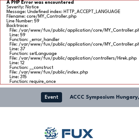
A PHP Error was encountered
Severity: Notice
Message: Undefined index: HTTP_ACCEPT_LANGUAGE
Filename: core/MY_Controller.php
Line Number: 59
Backtrace:
File: /var/www/fux/public/application/core/MY_Controller.p
Line: 59
Function: _error_handler
File: /var/www/fux/public/application/core/MY_Controller.p
Line: 37
Function: setLanguage
File: /var/www/fux/public/application/controllers/Hirek.php
Line: 12
Function: __construct
File: /var/www/fux/public/index.php
Line: 315
Function: require_once
Event
ACCC Symposium Hungary,