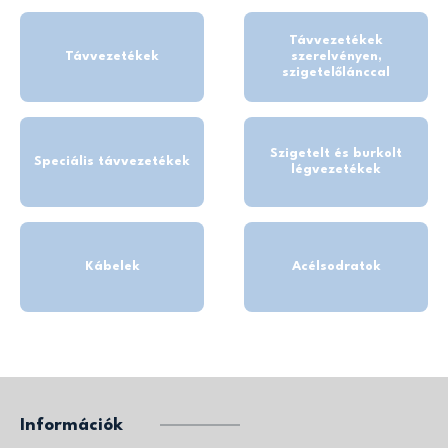
Távvezetékek
Távvezetékek
szerelvényen,
szigetelőlánccal
Szigetelt és burkolt
Speciális távvezetékek
légvezetékek
Kábelek
Acélsodratok
Információk