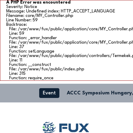
A PHP Error was encountered
Severity: Notice
Message: Undefined index: HTTP_ACCEPT_LANGUAGE
Filename: core/MY_Controller.php
Line Number: 59
Backtrace:
File: /var/www/fux/public/application/core/MY_Controller.p
Line: 59
Function: _error_handler
File: /var/www/fux/public/application/core/MY_Controller.p
Line: 37
Function: setLanguage
File: /var/www/fux/public/application/controllers/Termekek
Line: 11
Function: __construct
File: /var/www/fux/public/index.php
Line: 315
Function: require_once
Event
ACCC Symposium Hungary,