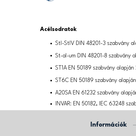
Acélsodratok
StI-StIV DIN 48201-3 szabvány a
St-al-um DIN 48201-8 szabvány a
ST1A EN 50189 szabvány alapján
ST6C EN 50189 szabvány alapjá
A20SA EN 61232 szabvány alapj
INVAR: EN 50182, IEC 63248 szab
Információk