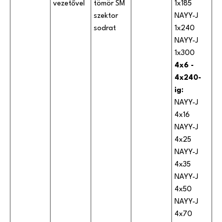
vezetővel
tömör SM
1x185
szektor
NAYY-J
sodrat
1x240
NAYY-J
1x300
4x6 -
4x240-
ig:
NAYY-J
4x16
NAYY-J
4x25
NAYY-J
4x35
NAYY-J
4x50
NAYY-J
4x70