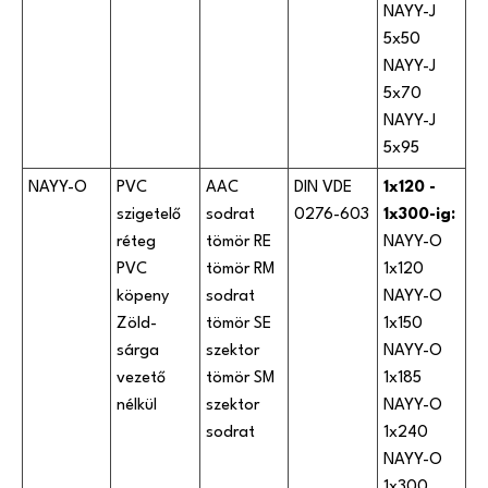
NAYY-J
5x50
NAYY-J
5x70
NAYY-J
5x95
NAYY-O
PVC
AAC
DIN VDE
1x120 -
szigetelő
sodrat
0276-603
1x300-ig:
réteg
tömör RE
NAYY-O
PVC
tömör RM
1x120
köpeny
sodrat
NAYY-O
Zöld-
tömör SE
1x150
sárga
szektor
NAYY-O
vezető
tömör SM
1x185
nélkül
szektor
NAYY-O
sodrat
1x240
NAYY-O
1x300