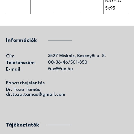
NAYY-O
5x95
Információk
Cím
3527 Miskolc, Besenyői u. 8.
Telefonszám
00-36-46/501-850
E-mail
fux@fux.hu
Panaszbejelentés
Dr. Tuza Tamás
dr.tuza.tamas@gmail.com
Tájékoztatók