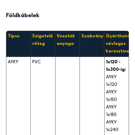
Földkábelek
Típus
Szigetelő
Vezeték
Szabvány
Gyártható
réteg
anyaga
névleges
keresztmets
AYKY
PVC
1x120 -
1x300-ig:
AYKY
1x120
AYKY
1x150
AYKY
1x185
AYKY
1x240