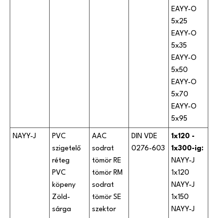
EAYY-O
5x25
EAYY-O
5x35
EAYY-O
5x50
EAYY-O
5x70
EAYY-O
5x95
NAYY-J
PVC
AAC
DIN VDE
1x120 -
szigetelő
sodrat
0276-603
1x300-ig:
réteg
tömör RE
NAYY-J
PVC
tömör RM
1x120
köpeny
sodrat
NAYY-J
Zöld-
tömör SE
1x150
sárga
szektor
NAYY-J