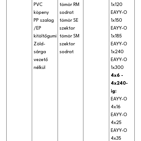
PVC
tömör RM
1x120
köpeny
sodrat
EAYY-O
PP szalag
tömör SE
1x150
/EP
szektor
EAYY-O
kitöltőgumi
tömör SM
1x185
Zöld-
szektor
EAYY-O
sárga
sodrat
1x240
vezető
EAYY-O
nélkül
1x300
4x6 -
4x240-
ig:
EAYY-O
4x16
EAYY-O
4x25
EAYY-O
4x35