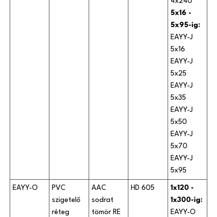
4x240
5x16 -
5x95-ig:
EAYY-J
5x16
EAYY-J
5x25
EAYY-J
5x35
EAYY-J
5x50
EAYY-J
5x70
EAYY-J
5x95
EAYY-O
PVC
AAC
HD 605
1x120 -
szigetelő
sodrat
1x300-ig:
réteg
tömör RE
EAYY-O