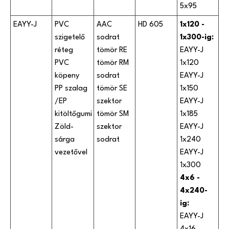
5x95
EAYY-J
PVC
AAC
HD 605
1x120 -
szigetelő
sodrat
1x300-ig:
réteg
tömör RE
EAYY-J
PVC
tömör RM
1x120
köpeny
sodrat
EAYY-J
PP szalag
tömör SE
1x150
/EP
szektor
EAYY-J
kitöltőgumi
tömör SM
1x185
Zöld-
szektor
EAYY-J
sárga
sodrat
1x240
vezetővel
EAYY-J
1x300
4x6 -
4x240-
ig:
EAYY-J