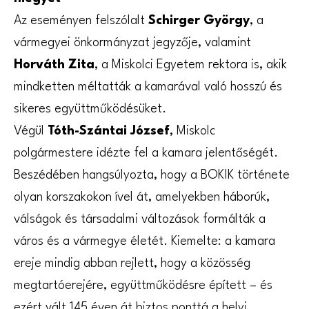
Az eseményen felszólalt
Schirger György
, a
vármegyei önkormányzat jegyzője, valamint
Horváth Zita
, a Miskolci Egyetem rektora is, akik
mindketten méltatták a kamarával való hosszú és
sikeres együttműködésüket.
Végül
Tóth-Szántai József
, Miskolc
polgármestere idézte fel a kamara jelentőségét.
Beszédében hangsúlyozta, hogy a BOKIK története
olyan korszakokon ível át, amelyekben háborúk,
válságok és társadalmi változások formálták a
város és a vármegye életét. Kiemelte: a kamara
ereje mindig abban rejlett, hogy a közösség
megtartóerejére, együttműködésre épített – és
ezért vált 145 éven át biztos ponttá a helyi