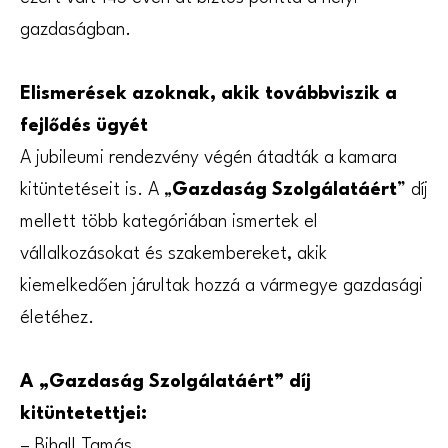
gazdaságban.
Elismerések azoknak, akik továbbviszik a
fejlődés ügyét
A jubileumi rendezvény végén átadták a kamara
kitüntetéseit is. A „
Gazdaság Szolgálatáért
” díj
mellett több kategóriában ismertek el
vállalkozásokat és szakembereket, akik
kiemelkedően járultak hozzá a vármegye gazdasági
életéhez.
A „Gazdaság Szolgálatáért” díj
kitüntetettjei:
– Bihall Tamás